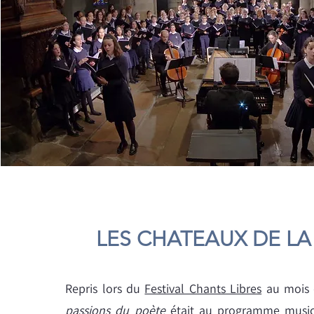
LES CHATEAUX DE LA
Repris lors du
Festival Chants Libres
au mois 
passions du poète
était au programme music