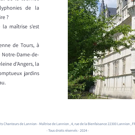
lyphonies de la
ire ?
la maîtrise s'est
ienne de Tours, à
ue Notre-Dame-de-
eleine d'Angers, la
somptueux jardins
au.
ts Chanteurs de Lannion - Maîtrise de Lannion , 4, rue de la Bienfaisance 22300 Lannion ,
- Tous droits réservés - 2024 -